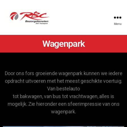
Menu
Wagenpark
Door ons fors groeiende wagenpark kunnen we iedere
opdracht uitvoeren met het meest geschikte voertuig.
Van bestelauto
tot bakwagen, van bus tot vrachtwagen, alles is
mogelijk. Zie hieronder een sfeerimpressie van ons
wagenpark.